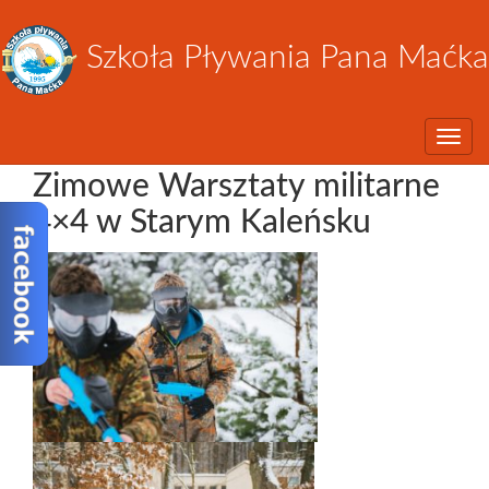
Szkoła Pływania Pana Maćka
Toggle
Zimowe Warsztaty militarne
4×4 w Starym Kaleńsku