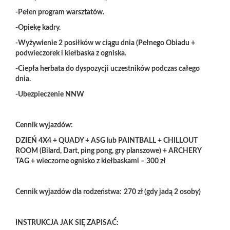
-Pełen program warsztatów.
-Opiekę kadry.
-Wyżywienie 2 posiłków w ciągu dnia (Pełnego Obiadu +
podwieczorek i kiełbaska z ogniska.
-Ciepła herbata do dyspozycji uczestników podczas całego
dnia.
-Ubezpieczenie NNW
Cennik wyjazdów:
DZIEŃ 4X4 + QUADY + ASG lub PAINTBALL + CHILLOUT
ROOM (Bilard, Dart, ping pong, gry planszowe) + ARCHERY
TAG + wieczorne ognisko z kiełbaskami
– 300 zł
Cennik wyjazdów dla rodzeństwa:
270 zł (gdy jadą 2 osoby)
INSTRUKCJA JAK SIĘ ZAPISAĆ: