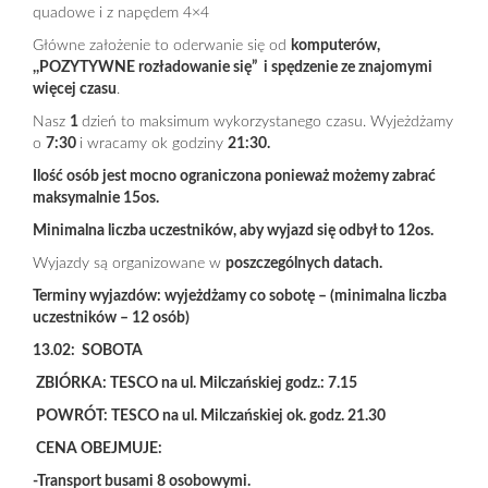
quadowe i z napędem 4×4
Główne założenie to oderwanie się od
komputerów,
,,POZYTYWNE rozładowanie się” i spędzenie ze znajomymi
więcej czasu
.
Nasz
1
dzień to maksimum wykorzystanego czasu. Wyjeżdżamy
o
7:30
i wracamy ok godziny
21:30.
Ilość osób jest mocno ograniczona ponieważ możemy zabrać
maksymalnie
15
os.
Minimalna liczba uczestników, aby wyjazd się odbył to
12
os.
Wyjazdy są organizowane w
poszczególnych datach.
Terminy wyjazdów: wyjeżdżamy co sobotę – (minimalna liczba
uczestników – 12 osób)
13.02: SOBOTA
ZBIÓRKA: TESCO na ul. Milczańskiej godz.: 7.15
POWRÓT: TESCO na ul. Milczańskiej ok. godz. 21.30
CENA OBEJMUJE:
-Transport busami 8 osobowymi.