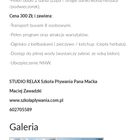
-Pełen obiad 2 dania (Zupa / drugie danie/woda/herbata
/podwieczorek);
Cena 300 ZŁ i zawiera:
-Transport busami 8 osobowymi.
-Pełen program oraz atrakcje warsztatów.
-Ognisko z kiełbaskami ( pieczywo / ketchup /ciepła herbata).
-Dostęp do pitnej wody (wystarczy zabrać ze sobą bidon).
-Ubezpieczenie NNW.
STUDIO RELAX Szkoła Pływania Pana Maćka
Maciej Zawadzki
www.szkolaplywania.com.pl
602705589
Galeria