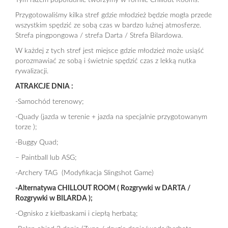
Tym razem popołudnie tworzymy w formie Chillout Rooms.
Przygotowaliśmy kilka stref gdzie młodzież będzie mogła przede
wszystkim spędzić ze sobą czas w bardzo luźnej atmosferze.
Strefa pingpongowa / strefa Darta / Strefa Bilardowa.
W każdej z tych stref jest miejsce gdzie młodzież może usiąść
porozmawiać ze sobą i świetnie spędzić czas z lekką nutka
rywalizacji.
ATRAKCJE DNIA :
-Samochód terenowy;
-Quady (jazda w terenie + jazda na specjalnie przygotowanym
torze );
-Buggy Quad;
– Paintball lub ASG;
-Archery TAG (Modyfikacja Slingshot Game)
-Alternatywa CHILLOUT ROOM ( Rozgrywki w DARTA /
Rozgrywki w BILARDA );
-Ognisko z kiełbaskami i ciepłą herbatą;