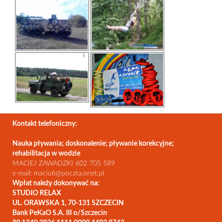
Kontakt telefoniczny:
Nauka pływania; doskonalenie; pływanie korekcyjne;
rehabilitacja w wodzie
MACIEJ ZAWADZKI 602 705 589
e-mail: maciu6@poczta.onet.pl
Wpłat należy dokonywać na:
STUDIO RELAX
UL. ORAWSKA 1, 70-131 SZCZECIN
Bank PeKaO S.A. III o/Szczecin