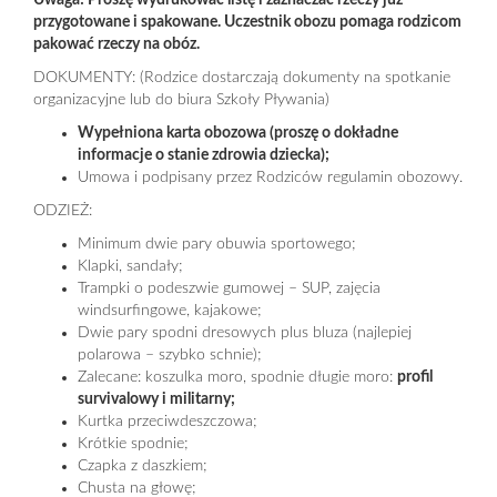
Uwaga! Proszę wydrukować listę i zaznaczać rzeczy już
przygotowane i spakowane. Uczestnik obozu pomaga rodzicom
pakować rzeczy na obóz.
DOKUMENTY: (Rodzice dostarczają dokumenty na spotkanie
organizacyjne lub do biura Szkoły Pływania)
Wypełniona karta obozowa (proszę o dokładne
informacje o stanie zdrowia dziecka);
Umowa i podpisany przez Rodziców regulamin obozowy.
ODZIEŻ:
Minimum dwie pary obuwia sportowego;
Klapki, sandały;
Trampki o podeszwie gumowej – SUP, zajęcia
windsurfingowe, kajakowe;
Dwie pary spodni dresowych plus bluza (najlepiej
polarowa – szybko schnie);
Zalecane: koszulka moro, spodnie długie moro:
profil
survivalowy i militarny;
Kurtka przeciwdeszczowa;
Krótkie spodnie;
Czapka z daszkiem;
Chusta na głowę;