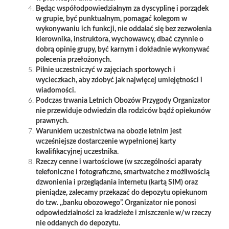
Będąc współodpowiedzialnym za dyscyplinę i porządek
w grupie, być punktualnym, pomagać kolegom w
wykonywaniu ich funkcji, nie oddalać się bez zezwolenia
kierownika, instruktora, wychowawcy, dbać czynnie o
dobrą opinię grupy, być karnym i dokładnie wykonywać
polecenia przełożonych.
Pilnie uczestniczyć w zajęciach sportowych i
wycieczkach, aby zdobyć jak najwięcej umiejętności i
wiadomości.
Podczas trwania Letnich Obozów Przygody Organizator
nie przewiduje odwiedzin dla rodziców bądź opiekunów
prawnych.
Warunkiem uczestnictwa na obozie letnim jest
wcześniejsze dostarczenie wypełnionej karty
kwalifikacyjnej uczestnika.
Rzeczy cenne i wartościowe (w szczególności aparaty
telefoniczne i fotograficzne,
smartwatche z możliwością
dzwonienia i przeglądania internetu (kartą SIM)
oraz
pieniądze, zalecamy przekazać do depozytu opiekunom
do tzw. ,,banku obozowego”. Organizator nie ponosi
odpowiedzialności za kradzieże i zniszczenie w/w rzeczy
nie oddanych do depozytu.