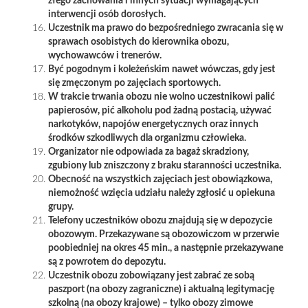
złego zachowania i innych sytuacji wymagających
interwencji osób dorosłych.
Uczestnik ma prawo do bezpośredniego zwracania się w
sprawach osobistych do kierownika obozu,
wychowawców i trenerów.
Być pogodnym i koleżeńskim nawet wówczas, gdy jest
się zmęczonym po zajęciach sportowych.
W trakcie trwania obozu nie wolno uczestnikowi palić
papierosów, pić alkoholu pod żadną postacią, używać
narkotyków, napojów energetycznych oraz innych
środków szkodliwych dla organizmu człowieka.
Organizator nie odpowiada za bagaż skradziony,
zgubiony lub zniszczony z braku staranności uczestnika.
Obecność na wszystkich zajęciach jest obowiązkowa,
niemożność wzięcia udziału należy zgłosić u opiekuna
grupy.
Telefony uczestników obozu znajdują się w depozycie
obozowym. Przekazywane są obozowiczom w przerwie
poobiedniej na okres 45 min., a następnie przekazywane
są z powrotem do depozytu.
Uczestnik obozu zobowiązany jest zabrać ze sobą
paszport (na obozy zagraniczne) i aktualną legitymację
szkolną (na obozy krajowe) – tylko obozy zimowe