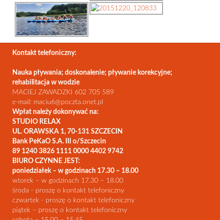
Kontakt telefoniczny:
Nauka pływania; doskonalenie; pływanie korekcyjne;
rehabilitacja w wodzie
MACIEJ ZAWADZKI 602 705 589
e-mail: maciu6@poczta.onet.pl
Wpłat należy dokonywać na:
STUDIO RELAX
UL. ORAWSKA 1, 70-131 SZCZECIN
Bank PeKaO S.A. III o/Szczecin
89 1240 3826 1111 0000 4402 9742
BIURO CZYNNE JEST:
poniedziałek – w godzinach 17.30 – 18.00
wtorek – w godzinach 17.30 – 18.00
środa - proszę o kontakt telefoniczny
czwartek - proszę o kontakt telefoniczny
piątek – proszę o kontakt telefoniczny