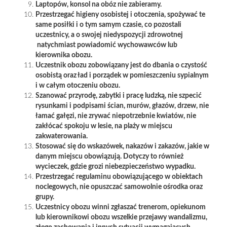
Laptopów, konsol na obóz nie zabieramy.
Przestrzegać higieny osobistej i otoczenia, spożywać te
same posiłki i o tym samym czasie, co pozostali
uczestnicy, a o swojej niedyspozycji zdrowotnej
natychmiast powiadomić wychowawców lub
kierownika obozu.
Uczestnik obozu zobowiązany jest do dbania o czystość
osobistą oraz ład i porządek w pomieszczeniu sypialnym
i w całym otoczeniu obozu.
Szanować przyrodę, zabytki i pracę ludzką, nie szpecić
rysunkami i podpisami ścian, murów, głazów, drzew, nie
łamać gałęzi, nie zrywać niepotrzebnie kwiatów, nie
zakłócać spokoju w lesie, na plaży w miejscu
zakwaterowania.
Stosować się do wskazówek, nakazów i zakazów, jakie w
danym miejscu obowiązują. Dotyczy to również
wycieczek, gdzie grozi niebezpieczeństwo wypadku.
Przestrzegać regulaminu obowiązującego w obiektach
noclegowych, nie opuszczać samowolnie ośrodka oraz
grupy.
Uczestnicy obozu winni zgłaszać trenerom, opiekunom
lub kierownikowi obozu wszelkie przejawy wandalizmu,