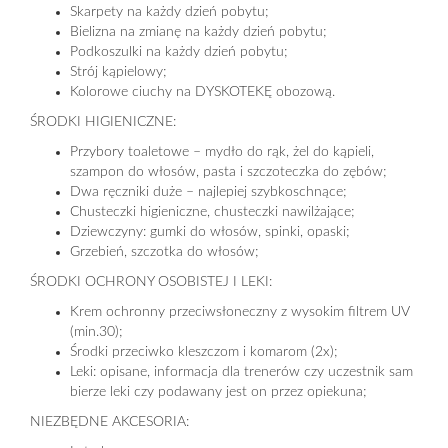
Skarpety na każdy dzień pobytu;
Bielizna na zmianę na każdy dzień pobytu;
Podkoszulki na każdy dzień pobytu;
Strój kąpielowy;
Kolorowe ciuchy na DYSKOTEKĘ obozową.
ŚRODKI HIGIENICZNE:
Przybory toaletowe – mydło do rąk, żel do kąpieli,
szampon do włosów, pasta i szczoteczka do zębów;
Dwa ręczniki duże – najlepiej szybkoschnące;
Chusteczki higieniczne, chusteczki nawilżające;
Dziewczyny: gumki do włosów, spinki, opaski;
Grzebień, szczotka do włosów;
ŚRODKI OCHRONY OSOBISTEJ I LEKI:
Krem ochronny przeciwsłoneczny z wysokim filtrem UV
(min.30);
Środki przeciwko kleszczom i komarom (2x);
Leki: opisane, informacja dla trenerów czy uczestnik sam
bierze leki czy podawany jest on przez opiekuna;
NIEZBĘDNE AKCESORIA: