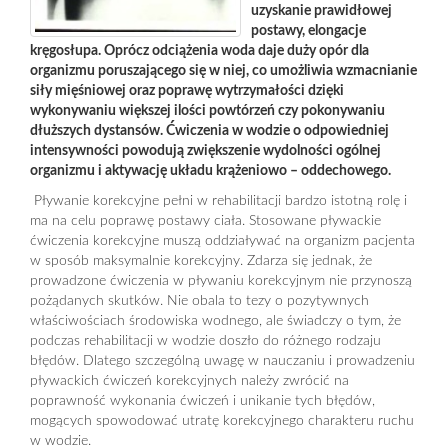
uzyskanie prawidłowej
postawy, elongacje
kręgosłupa. Oprócz odciążenia woda daje duży opór dla
organizmu poruszającego się w niej, co umożliwia wzmacnianie
siły mięśniowej oraz poprawę wytrzymałości dzięki
wykonywaniu większej ilości powtórzeń czy pokonywaniu
dłuższych dystansów. Ćwiczenia w wodzie o odpowiedniej
intensywności powodują zwiększenie wydolności ogólnej
organizmu i aktywację układu krążeniowo – oddechowego.
Pływanie korekcyjne pełni w rehabilitacji bardzo istotną rolę i
ma na celu poprawę postawy ciała. Stosowane pływackie
ćwiczenia korekcyjne muszą oddziaływać na organizm pacjenta
w sposób maksymalnie korekcyjny. Zdarza się jednak, że
prowadzone ćwiczenia w pływaniu korekcyjnym nie przynoszą
pożądanych skutków. Nie obala to tezy o pozytywnych
właściwościach środowiska wodnego, ale świadczy o tym, że
podczas rehabilitacji w wodzie doszło do różnego rodzaju
błędów. Dlatego szczególną uwagę w nauczaniu i prowadzeniu
pływackich ćwiczeń korekcyjnych należy zwrócić na
poprawność wykonania ćwiczeń i unikanie tych błędów,
mogących spowodować utratę korekcyjnego charakteru ruchu
w wodzie.