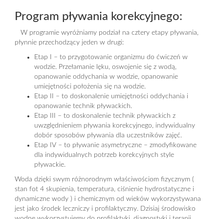
Program pływania korekcyjnego:
W programie wyróżniamy podział na cztery etapy pływania,
płynnie przechodzący jeden w drugi:
Etap I – to przygotowanie organizmu do ćwiczeń w
wodzie. Przełamanie lęku, oswojenie się z wodą,
opanowanie oddychania w wodzie, opanowanie
umiejętności położenia się na wodzie.
Etap II – to doskonalenie umiejętności oddychania i
opanowanie technik pływackich.
Etap III – to doskonalenie technik pływackich z
uwzględnieniem pływania korekcyjnego, indywidualny
dobór sposobów pływania dla uczestników zajęć.
Etap IV – to pływanie asymetryczne – zmodyfikowane
dla indywidualnych potrzeb korekcyjnych style
pływackie.
Woda dzięki swym różnorodnym właściwościom fizycznym (
stan fot 4 skupienia, temperatura, ciśnienie hydrostatyczne i
dynamiczne wody ) i chemicznym od wieków wykorzystywana
jest jako środek leczniczy i profilaktyczny. Dzisiaj środowisko
wodne wykorzystujemy do profilaktyki, diagnostyki i terapii