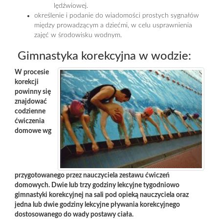
lędźwiowej.
określenie i podanie do wiadomości prostych sygnałów
między prowadzącym a dziećmi, w celu usprawnienia
zajęć w środowisku wodnym.
Gimnastyka korekcyjna w wodzie:
W procesie
korekcji
powinny się
znajdować
codzienne
ćwiczenia
domowe wg
przygotowanego przez nauczyciela zestawu ćwiczeń
domowych. Dwie lub trzy godziny lekcyjne tygodniowo
gimnastyki korekcyjnej na sali pod opieką nauczyciela oraz
jedna lub dwie godziny lekcyjne pływania korekcyjnego
dostosowanego do wady postawy ciała.