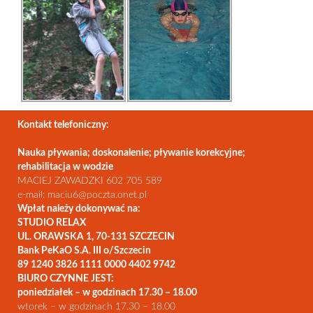
Kontakt telefoniczny:
Nauka pływania; doskonalenie; pływanie korekcyjne;
rehabilitacja w wodzie
MACIEJ ZAWADZKI 602 705 589
e-mail: maciu6@poczta.onet.pl
Wpłat należy dokonywać na:
STUDIO RELAX
UL. ORAWSKA 1, 70-131 SZCZECIN
Bank PeKaO S.A. III o/Szczecin
89 1240 3826 1111 0000 4402 9742
BIURO CZYNNE JEST:
poniedziałek – w godzinach 17.30 – 18.00
wtorek – w godzinach 17.30 – 18.00