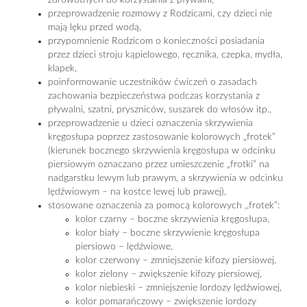
zdrowotnych do korzystania z pływalni,
przeprowadzenie rozmowy z Rodzicami, czy dzieci nie
mają lęku przed wodą,
przypomnienie Rodzicom o konieczności posiadania
przez dzieci stroju kąpielowego, ręcznika, czepka, mydła,
klapek,
poinformowanie uczestników ćwiczeń o zasadach
zachowania bezpieczeństwa podczas korzystania z
pływalni, szatni, pryszniców, suszarek do włosów itp.,
przeprowadzenie u dzieci oznaczenia skrzywienia
kręgosłupa poprzez zastosowanie kolorowych „frotek”
(kierunek bocznego skrzywienia kręgosłupa w odcinku
piersiowym oznaczano przez umieszczenie „frotki” na
nadgarstku lewym lub prawym, a skrzywienia w odcinku
lędźwiowym – na kostce lewej lub prawej),
stosowane oznaczenia za pomocą kolorowych ,,frotek”:
kolor czarny – boczne skrzywienia kręgosłupa,
kolor biały – boczne skrzywienie kręgosłupa
piersiowo – lędźwiowe,
kolor czerwony – zmniejszenie kifozy piersiowej,
kolor zielony – zwiększenie kifozy piersiowej,
kolor niebieski – zmniejszenie lordozy lędźwiowej,
kolor pomarańczowy – zwiększenie lordozy