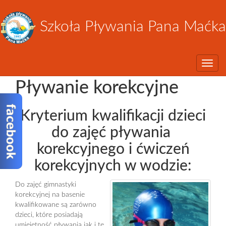
Szkoła Pływania Pana Maćka
Toggle
Pływanie korekcyjne
Kryterium kwalifikacji dzieci
do zajęć pływania
korekcyjnego i ćwiczeń
korekcyjnych w wodzie:
Do zajęć gimnastyki
korekcyjnej na basenie
kwalifikowane są zarówno
dzieci, które posiadają
umiejętność pływania jak i te