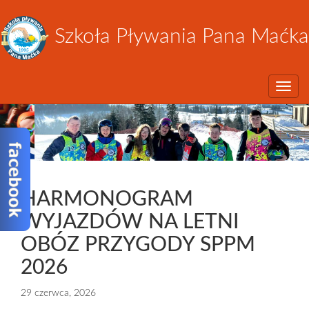
Szkoła Pływania Pana Maćka
Toggle
HARMONOGRAM
WYJAZDÓW NA LETNI
OBÓZ PRZYGODY SPPM
2026
29 czerwca, 2026