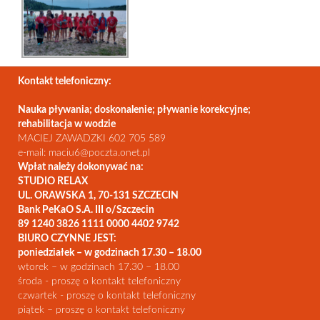
Kontakt telefoniczny:
Nauka pływania; doskonalenie; pływanie korekcyjne;
rehabilitacja w wodzie
MACIEJ ZAWADZKI 602 705 589
e-mail: maciu6@poczta.onet.pl
Wpłat należy dokonywać na:
STUDIO RELAX
UL. ORAWSKA 1, 70-131 SZCZECIN
Bank PeKaO S.A. III o/Szczecin
89 1240 3826 1111 0000 4402 9742
BIURO CZYNNE JEST:
poniedziałek – w godzinach 17.30 – 18.00
wtorek – w godzinach 17.30 – 18.00
środa - proszę o kontakt telefoniczny
czwartek - proszę o kontakt telefoniczny
piątek – proszę o kontakt telefoniczny