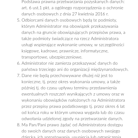
Podstawa prawna przetwarzania pozyskanych danych:
art. 6 ust.1 pkt. a ogólnego rozporządzenia o ochronie
danych osobowych z dnia 27 kwietnia 2016 r.
Odbiorcami danych osobowych będą te podmioty,
którym Administrator ma obowiązek przekazywania
danych na gruncie obowiązujących przepisów prawa, a
także podmioty świadczące na rzecz Administratora
usługi wspierające wykonanie umowy, w szczególności
księgowe, kadrowe, prawnicze, informatyczne,
transportowe, ubezpieczeniowe.
Administrator nie zamierza przekazywać danych do
państwa trzeciego ani do organizacji międzynarodowych.
Dane nie będą przechowywane dłużej niż jest to
konieczne, tj. przez okres wykonania umowy, a także
później tj. do czasu upływu terminu przedawnienia
ewentualnych roszczeń wynikających z umowy oraz w
wykonaniu obowiązków nałożonych na Administratora
przez przepisy prawa podatkowego tj. przez okres 6 lat
od końca roku w którym umowa wygasła lub do czasu
odwołania udzielonej zgody na przetwarzanie danych.
Ma Pan/Pani prawo żądać od Administratora dostępu
do swoich danych oraz danych osobowych swojego
dziecka, ich sprostowania, usunięcia lub ograniczenia