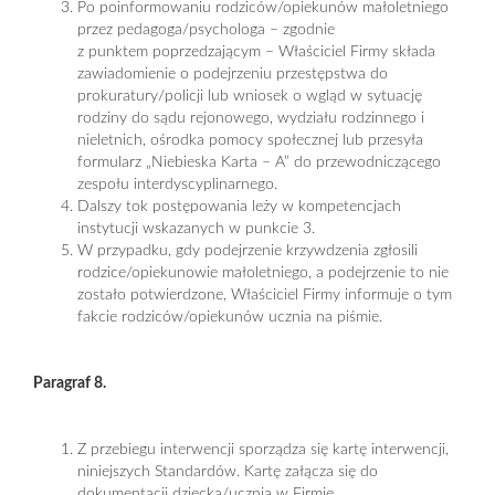
Po poinformowaniu rodziców/opiekunów małoletniego
przez pedagoga/psychologa – zgodnie
z punktem poprzedzającym – Właściciel Firmy składa
zawiadomienie o podejrzeniu przestępstwa do
prokuratury/policji lub wniosek o wgląd w sytuację
rodziny do sądu rejonowego, wydziału rodzinnego i
nieletnich, ośrodka pomocy społecznej lub przesyła
formularz „Niebieska Karta – A” do przewodniczącego
zespołu interdyscyplinarnego.
Dalszy tok postępowania leży w kompetencjach
instytucji wskazanych w punkcie 3.
W przypadku, gdy podejrzenie krzywdzenia zgłosili
rodzice/opiekunowie małoletniego, a podejrzenie to nie
zostało potwierdzone, Właściciel Firmy informuje o tym
fakcie rodziców/opiekunów ucznia na piśmie.
Paragraf 8.
Z przebiegu interwencji sporządza się kartę interwencji,
niniejszych Standardów. Kartę załącza się do
dokumentacji dziecka/ucznia w Firmie.