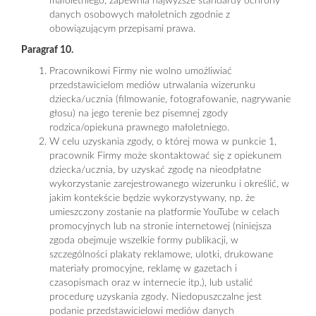
małoletniego, zapewnia najwyższe standardy ochrony
danych osobowych małoletnich zgodnie z
obowiązującym przepisami prawa.
Paragraf 10.
Pracownikowi Firmy nie wolno umożliwiać
przedstawicielom mediów utrwalania wizerunku
dziecka/ucznia (filmowanie, fotografowanie, nagrywanie
głosu) na jego terenie bez pisemnej zgody
rodzica/opiekuna prawnego małoletniego.
W celu uzyskania zgody, o której mowa w punkcie 1,
pracownik Firmy może skontaktować się z opiekunem
dziecka/ucznia, by uzyskać zgodę na nieodpłatne
wykorzystanie zarejestrowanego wizerunku i określić, w
jakim kontekście będzie wykorzystywany, np. że
umieszczony zostanie na platformie YouTube w celach
promocyjnych lub na stronie internetowej (niniejsza
zgoda obejmuje wszelkie formy publikacji, w
szczególności plakaty reklamowe, ulotki, drukowane
materiały promocyjne, reklamę w gazetach i
czasopismach oraz w internecie itp.), lub ustalić
procedurę uzyskania zgody. Niedopuszczalne jest
podanie przedstawicielowi mediów danych