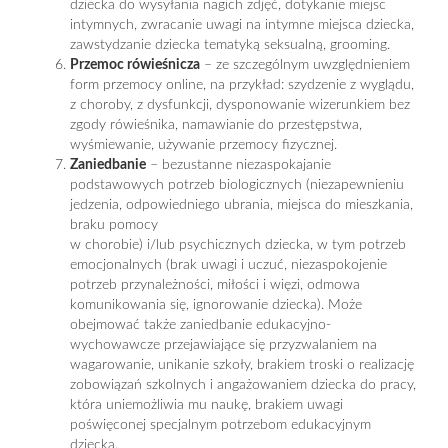
dziecka do wysyłania nagich zdjęć, dotykanie miejsc
intymnych, zwracanie uwagi na intymne miejsca dziecka,
zawstydzanie dziecka tematyką seksualną, grooming.
Przemoc rówieśnicza
– ze szczególnym uwzględnieniem
form przemocy online, na przykład: szydzenie z wyglądu,
z choroby, z dysfunkcji, dysponowanie wizerunkiem bez
zgody rówieśnika, namawianie do przestępstwa,
wyśmiewanie, używanie przemocy fizycznej.
Zaniedbanie
– bezustanne niezaspokajanie
podstawowych potrzeb biologicznych (niezapewnieniu
jedzenia, odpowiedniego ubrania, miejsca do mieszkania,
braku pomocy
w chorobie) i/lub psychicznych dziecka, w tym potrzeb
emocjonalnych (brak uwagi i uczuć, niezaspokojenie
potrzeb przynależności, miłości i więzi, odmowa
komunikowania się, ignorowanie dziecka). Może
obejmować także zaniedbanie edukacyjno-
wychowawcze przejawiające się przyzwalaniem na
wagarowanie, unikanie szkoły, brakiem troski o realizację
zobowiązań szkolnych i angażowaniem dziecka do pracy,
która uniemożliwia mu naukę, brakiem uwagi
poświęconej specjalnym potrzebom edukacyjnym
dziecka.