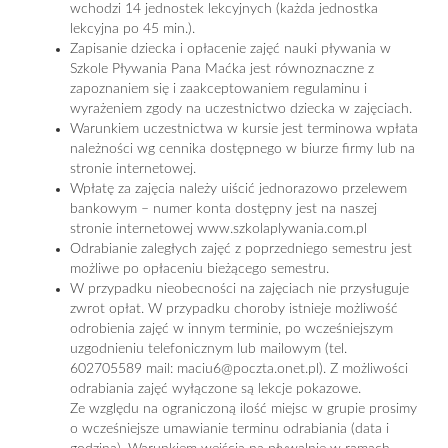
wchodzi 14 jednostek lekcyjnych (każda jednostka
lekcyjna po 45 min.).
Zapisanie dziecka i opłacenie zajęć nauki pływania w
Szkole Pływania Pana Maćka jest równoznaczne z
zapoznaniem się i zaakceptowaniem regulaminu i
wyrażeniem zgody na uczestnictwo dziecka w zajęciach.
Warunkiem uczestnictwa w kursie jest terminowa wpłata
należności wg cennika dostępnego w biurze firmy lub na
stronie internetowej.
Wpłatę za zajęcia należy uiścić jednorazowo przelewem
bankowym – numer konta dostępny jest na naszej
stronie internetowej www.szkolaplywania.com.pl
Odrabianie zaległych zajęć z poprzedniego semestru jest
możliwe po opłaceniu bieżącego semestru.
W przypadku nieobecności na zajęciach nie przysługuje
zwrot opłat. W przypadku choroby istnieje możliwość
odrobienia zajęć w innym terminie, po wcześniejszym
uzgodnieniu telefonicznym lub mailowym (tel.
602705589 mail: maciu6@poczta.onet.pl). Z możliwości
odrabiania zajęć wyłączone są lekcje pokazowe.
Ze względu na ograniczoną ilość miejsc w grupie prosimy
o wcześniejsze umawianie terminu odrabiania (data i