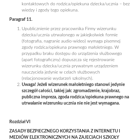
kontaktowych do rodzica/opiekuna dziecka/ucznia – bez
wiedzy i zgody tego opiekuna.
Paragraf 11.
Upublicznienie przez pracownika Firmy wizerunku
dziecka/ucznia utrwalonego w jakiejkolwiek formie
(fotografia, nagranie audio-wideo) wymaga pisemnej
zgody rodzica/opiekuna prawnego małoletniego. W
przypadku braku dostępu do urządzenia służbowego
(apart fotograficzny) dopuszcza się rejestrowanie
wizerunku dziecka/ucznia prywatnym urządzeniem
nauczyciela jedynie w celach służbowych
(relacjonowanie wydarzeń szkolnych).
Uwaga! Jeżeli wizerunek małoletniego stanowi jedynie
szczegół całości, takiej jak: zgromadzenie, krajobraz,
publiczna impreza, zgoda rodzica/opiekuna prawnego na
utrwalanie wizerunku ucznia nie nie jest wymagana.
Rozdział VI
ZASADY BEZPIECZNEGO KORZYSTANIA Z INTERNETU I
MEDIÓW ELEKTRONICZNYCH NA ZAJĘCIACH SZKOŁY