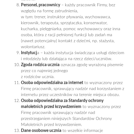
Personel, pracownicy
– każdy pracownik Firmy, bez
względu na formę zatrudnienia,
w tym: trener, instruktor pływania, wychowawca,
kierownik, terapeuta, sprzątaczka, konserwator,
kucharka, pielęgniarka, pomoc wychowawcy oraz inna
osoba, która z racji pełnionej funkcji lub zadań ma
(nawet potencjalny) kontakt z dziećmi, np. stażysta,
wolontariusz.
Instytucj
a – każda instytucja świadcząca usługi dzieciom
i młodzieży lub działająca na rzecz dzieci/uczniów.
Zgoda rodzica ucznia
oznacza zgodę wyrażoną pisemnie
przez co najmniej jednego
z rodziców ucznia.
Osoba odpowiedzialna za internet
to wyznaczony przez
Firmę pracownik, sprawujący nadzór nad korzystaniem z
internetu przez uczestników na terenie miejsca obozu.
Osoba odpowiedzialna za Standardy ochrony
małoletnich przed krzywdzeniem
to wyznaczony przez
Firmę pracownik sprawujący nadzór nad
przestrzeganiem niniejszych Standardów Ochrony
Małoletnich przed krzywdzeniem.
Dane osobowe ucznia
to wszelkie informacje