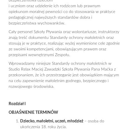
bezpieczeństwa dzieciom
i uczniom oraz udzielenie ich rodzicom lub prawnym
opiekunom moralnej pewności co do stosowania w praktyce
pedagogicznej najwyższych standardów dobra i
bezpieczeństwa wychowanków.
Cały personel Szkoły Pływania oraz wolontariusze, instruktorzy
znają treść dokumentu Standardy ochrony małoletnich oraz
stosują je w praktyce, realizując wyżej wymienione cele zgodnie
ze swoimi kompetencjami, obowiązującym prawem oraz
przepisami wewnętrznymi Zespołu.
Wprowadzamy niniejsze Standardy ochrony małoletnich w
Studio Relax Maciej Zawadzki Szkoła Pływania Pana Maćka z
przekonaniem, że ich przestrzeganie jest obowiązkiem mającym
na celu zapewnienie małoletnim godnego, bezpiecznego i
rozwojowego środowiska.
Rozdział I
OBJAŚNIENIE TERMIN
ÓW
Dziecko, małoletni, uczeń, młodzież
– osoba do
ukończenia 18. roku życia.