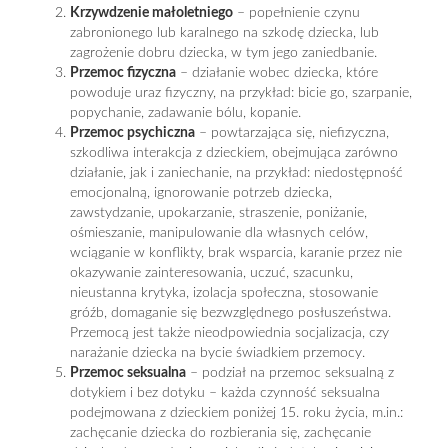
Krzywdzenie małoletniego
– popełnienie czynu
zabronionego lub karalnego na szkodę dziecka, lub
zagrożenie dobru dziecka, w tym jego zaniedbanie.
Przemoc fizyczna
– działanie wobec dziecka, które
powoduje uraz fizyczny, na przykład: bicie go, szarpanie,
popychanie, zadawanie bólu, kopanie.
Przemoc psychiczna
– powtarzająca się, niefizyczna,
szkodliwa interakcja z dzieckiem, obejmująca zarówno
działanie, jak i zaniechanie, na przykład: niedostępność
emocjonalną, ignorowanie potrzeb dziecka,
zawstydzanie, upokarzanie, straszenie, poniżanie,
ośmieszanie, manipulowanie dla własnych celów,
wciąganie w konflikty, brak wsparcia, karanie przez nie
okazywanie zainteresowania, uczuć, szacunku,
nieustanna krytyka, izolacja społeczna, stosowanie
gróźb, domaganie się bezwzględnego posłuszeństwa.
Przemocą jest także nieodpowiednia socjalizacja, czy
narażanie dziecka na bycie świadkiem przemocy.
Przemoc seksualna
– podział na przemoc seksualną z
dotykiem i bez dotyku – każda czynność seksualna
podejmowana z dzieckiem poniżej 15. roku życia, m.in.:
zachęcanie dziecka do rozbierania się, zachęcanie