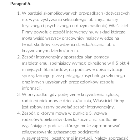
Paragraf 6.
W bardziej skomplikowanych przypadkach (dotyczących
np. wykorzystywania seksualnego lub znęcania się
fizycznego i psychicznego o dużym nasileniu) Właściciel
Firmy powołuje zespół interwencyjny, w skład którego
mogą wejść wszyscy pracownicy mający wiedzę na
temat skutków krzywdzenia dziecka/ucznia lub o
krzywdzonym dziecku/uczniu.
Zespół interwencyjny sporządza plan pomocy
małoletniemu, spełniający wymogi określone w § 5 pkt 4
niniejszych Standardów, na podstawie opisu sytuacji
sporządzonego przez pedagoga/psychologa szkolnego
oraz innych uzyskanych przez członków zespołu
informacji.
W przypadku, gdy podejrzenie krzywdzenia zgłoszą
rodzice/opiekunowie dziecka/ucznia, Właściciel Firmy
jest zobowiązany powołać zespół interwencyjny.
Zespół, o którym mowa w punkcie 3, wzywa
rodziców/opiekunów dziecka/ucznia na spotkanie
wyjaśniające, podczas którego może zaproponować
zdiagnozowanie zgłaszanego podejrzenia
w zewnętrznej, bezstronnej instytucji. Należy sporządzić