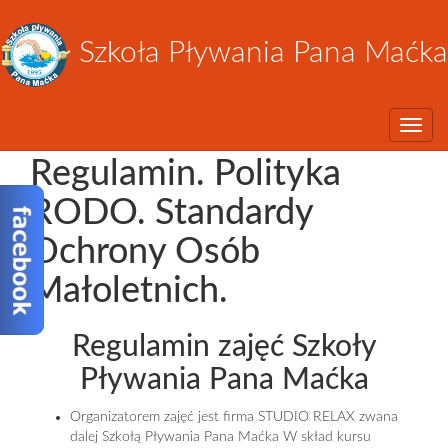
Szkoła Pływania Pana Maćka
Toggle
Regulamin. Polityka
RODO. Standardy
Ochrony Osób
Małoletnich.
Regulamin zajęć Szkoły
Pływania Pana Maćka
Organizatorem zajęć jest firma STUDIO RELAX zwana
dalej Szkołą Pływania Pana Maćka W skład kursu