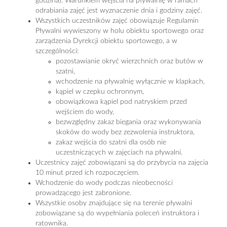
godzina). Warunkiem wejścia na pływalnię w ramach
odrabiania zajęć jest wyznaczenie dnia i godziny zajęć.
Wszystkich uczestników zajęć obowiązuje Regulamin
Pływalni wywieszony w holu obiektu sportowego oraz
zarządzenia Dyrekcji obiektu sportowego, a w
szczególności:
pozostawianie okryć wierzchnich oraz butów w
szatni,
wchodzenie na pływalnię wyłącznie w klapkach,
kąpiel w czepku ochronnym,
obowiązkowa kąpiel pod natryskiem przed
wejściem do wody,
bezwzględny zakaz biegania oraz wykonywania
skoków do wody bez zezwolenia instruktora,
zakaz wejścia do szatni dla osób nie
uczestniczących w zajęciach na pływalni.
Uczestnicy zajęć zobowiązani są do przybycia na zajęcia
10 minut przed ich rozpoczęciem.
Wchodzenie do wody podczas nieobecności
prowadzącego jest zabronione.
Wszystkie osoby znajdujące się na terenie pływalni
zobowiązane są do wypełniania poleceń instruktora i
ratownika.