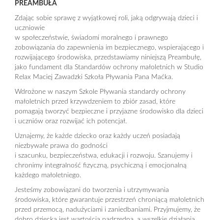
PREAMBUŁA
Zdając sobie sprawę z wyjątkowej roli, jaką odgrywają dzieci i
uczniowie
w społeczeństwie, świadomi moralnego i prawnego
zobowiązania do zapewnienia im bezpiecznego, wspierającego i
rozwijającego środowiska, przedstawiamy niniejszą Preambułę,
jako fundament dla Standardów ochrony małoletnich w Studio
Relax Maciej Zawadzki Szkoła Pływania Pana Maćka.
Wdrożone w naszym Szkole Pływania standardy ochrony
małoletnich przed krzywdzeniem to zbiór zasad, które
pomagają tworzyć bezpieczne i przyjazne środowisko dla dzieci
i uczniów oraz rozwijać ich potencjał.
Uznajemy, że każde dziecko oraz każdy uczeń posiadają
niezbywałe prawa do godności
i szacunku, bezpieczeństwa, edukacji i rozwoju. Szanujemy i
chronimy integralność fizyczną, psychiczną i emocjonalną
każdego małoletniego.
Jesteśmy zobowiązani do tworzenia i utrzymywania
środowiska, które gwarantuje przestrzeń chroniącą małoletnich
przed przemocą, nadużyciami i zaniedbaniami. Przyjmujemy, że
dobro dziecka jest wartością nadrzędną, a wszelkie działania