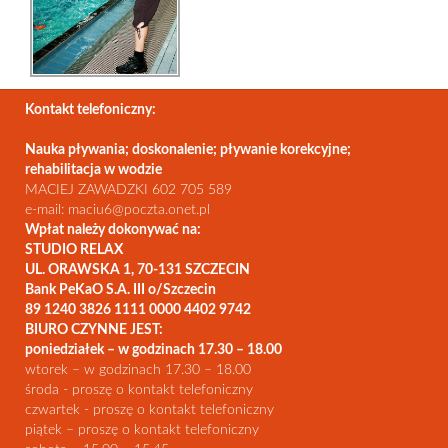
Kontakt telefoniczny:
Nauka pływania; doskonalenie; pływanie korekcyjne;
rehabilitacja w wodzie
MACIEJ ZAWADZKI 602 705 589
e-mail: maciu6@poczta.onet.pl
Wpłat należy dokonywać na:
STUDIO RELAX
UL. ORAWSKA 1, 70-131 SZCZECIN
Bank PeKaO S.A. III o/Szczecin
89 1240 3826 1111 0000 4402 9742
BIURO CZYNNE JEST:
poniedziałek – w godzinach 17.30 – 18.00
wtorek – w godzinach 17.30 – 18.00
środa - proszę o kontakt telefoniczny
czwartek - proszę o kontakt telefoniczny
piątek – proszę o kontakt telefoniczny