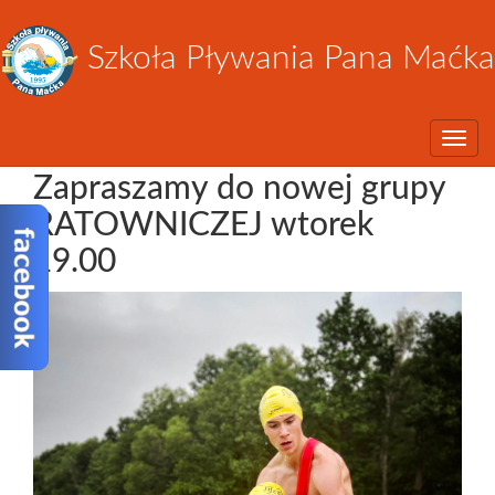
Szkoła Pływania Pana Maćka
Toggle
Zapraszamy do nowej grupy
RATOWNICZEJ wtorek
19.00