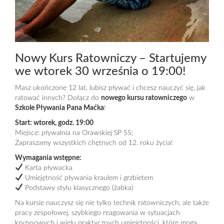
Nowy Kurs Ratowniczy – Startujemy
we wtorek 30 września o 19:00!
Masz ukończone 12 lat, lubisz pływać i chcesz nauczyć się, jak
ratować innych? Dołącz do
nowego kursu ratowniczego
w
Szkole Pływania Pana Maćka
!
Start: wtorek, godz. 19:00
Miejsce: pływalnia na Orawskiej SP 55;
Zapraszamy wszystkich chętnych od 12. roku życia!
Wymagania wstępne:
Karta pływacka
Umiejętność pływania kraulem i grzbietem
Podstawy stylu klasycznego (żabka)
Na kursie nauczysz się nie tylko technik ratowniczych, ale także
pracy zespołowej, szybkiego reagowania w sytuacjach
kryzysowych i wielu praktycznych umiejętności, które mogą