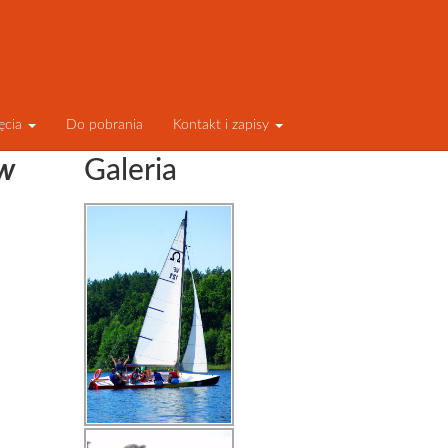
ęcia
Do pobrania
Kontakt i zapisy
 w
Galeria