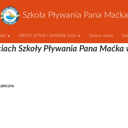
Szkoła Pływania Pana Maćka
obik
OBOZY LETNIE I ZIMOWE 2026
Zielone szkoły
Zdj
ciach Szkoły Pływania Pana Maćka
iąteczna