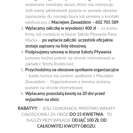
wybieramy tematykę obozu, która nas interesuje;
Jeśli mamy jakiekolwiek pytania w sprawie obozów
zapraszamy do naszego biura lub prosimy o kontakt
telefoniczny z
Maciejem Zawadzkim – 602 705 589
;
Wpłacamy zaliczkę w wysokości 400 zł
– na konto
firmy, lub osobiście w biurze Szkoły Pływania Pana
Maćka –
po wpłacie zaliczki uczestnik oficjalnie
zostaje zapisany na listę obozową
;
Podpisujemy umowę w biurze Szkoły Pływania
(umowę można pobrać na stronie internetowej w
zakładce Strefa Rodziców);
Przychodzimy na obozowe spotkanie organizacyjne
– każdy turnus ma osobne spotkanie z Maciejem
Zawadzkim – Organizatorem a terminy zostaną
podane na stronie internetowej;
Wpłacamy pozostałą kwotę na 20 dni przed
wyjazdem na obóz
;
RABATY!!!
– JEŚLI DOKONACIE PAŃSTWO WPŁATY
CAŁOŚCIOWEJ ZA OBÓZ
DO 15 KWIETNIA
, TO
NALEŻY PRZY WPŁACIE
ODJĄĆ 100 ZŁ OD
CAŁKOWITEJ KWOTY OBOZU.