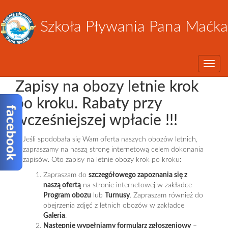
Szkoła Pływania Pana Maćka
Toggle
Zapisy na obozy letnie krok
po kroku. Rabaty przy
wcześniejszej wpłacie !!!
Jeśli spodobała się Wam oferta naszych obozów letnich,
zapraszamy na naszą stronę internetową celem dokonania
zapisów. Oto zapisy na letnie obozy krok po kroku:
Zapraszam do
szczegółowego zapoznania się z
naszą ofertą
na stronie internetowej w zakładce
Program obozu
lub
Turnusy
. Zapraszam również do
obejrzenia zdjęć z letnich obozów w zakładce
Galeria
.
Następnie wypełniamy formularz zgłoszeniowy
–