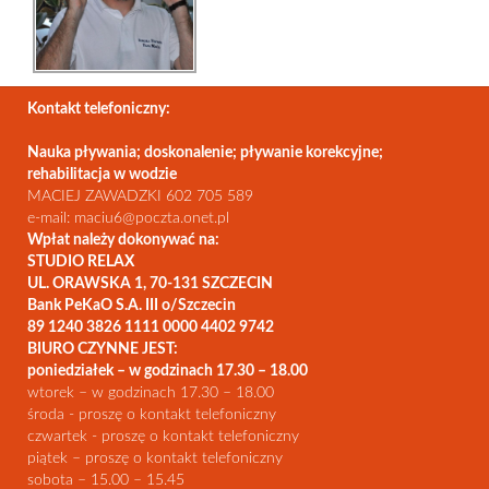
Kontakt telefoniczny:
Nauka pływania; doskonalenie; pływanie korekcyjne;
rehabilitacja w wodzie
MACIEJ ZAWADZKI 602 705 589
e-mail: maciu6@poczta.onet.pl
Wpłat należy dokonywać na:
STUDIO RELAX
UL. ORAWSKA 1, 70-131 SZCZECIN
Bank PeKaO S.A. III o/Szczecin
89 1240 3826 1111 0000 4402 9742
BIURO CZYNNE JEST:
poniedziałek – w godzinach 17.30 – 18.00
wtorek – w godzinach 17.30 – 18.00
środa - proszę o kontakt telefoniczny
czwartek - proszę o kontakt telefoniczny
piątek – proszę o kontakt telefoniczny
sobota – 15.00 – 15.45