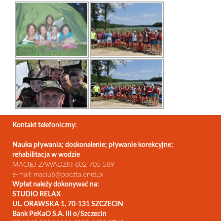
Kontakt telefoniczny:
Nauka pływania; doskonalenie; pływanie korekcyjne;
rehabilitacja w wodzie
MACIEJ ZAWADZKI 602 705 589
e-mail: maciu6@poczta.onet.pl
Wpłat należy dokonywać na:
STUDIO RELAX
UL. ORAWSKA 1, 70-131 SZCZECIN
Bank PeKaO S.A. III o/Szczecin