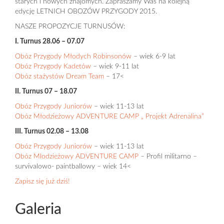
starych i nowych znajomych. Zapraszamy Was na kolejną
edycję LETNICH OBOZÓW PRZYGODY 2015.
NASZE PROPOZYCJE TURNUSÓW:
I. Turnus 28.06 – 07.07
Obóz Przygody Młodych Robinsonów
– wiek 6-9 lat
Obóz Przygody Kadetów
– wiek 9-11 lat
Obóz stażystów Dream Team
– 17<
II. Turnus 07 – 18.07
Obóz Przygody Juniorów
– wiek 11-13 lat
Obóz Młodzieżowy ADVENTURE CAMP „ Projekt Adrenalina”
III. Turnus 02.08 – 13.08
Obóz Przygody Juniorów
– wiek 11-13 lat
Obóz Mlodzieżowy ADVENTURE CAMP
– Profil militarno –
survivalowo- paintballowy – wiek 14<
Zapisz się już dziś!
Galeria