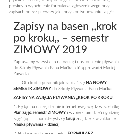
pływania. Poniżej zapisy na zajęcia ,,KROK PO KROKU,, –
prosimy o wypełnienie formularza zgłoszeniowego przy
zapisach po raz pierwszy jak i przy kontynuowaniu zajęć:
Zapisy na basen ,,krok
po kroku,, – semestr
ZIMOWY 2019
Zapraszamy wszystkich na naukę i doskonalenie pływania
do Szkoły Pływania Pana Maćka, którą prowadzi Maciej
Zawadzki.
Oto krótki poradnik jak zapisać się
NA NOWY
SEMESTR
ZIMOWY
do Szkoły Pływania Pana Maćka:
ZAPISY NA ZAJĘCIA PŁYWANIA ,,KROK PO KROKU:
1. Będąc na naszej stronie internetowej: wejdź w zakładkę
Plan zajęć semestr ZIMOWY
i wybierz tam dzień i godzinę
zajęć (opis i charakterystykę
Grup
znajdziesz w zakładce
Nauka pływania – dzieci
).
2. Następnie kliknij i wypełnij
FORMULARZ