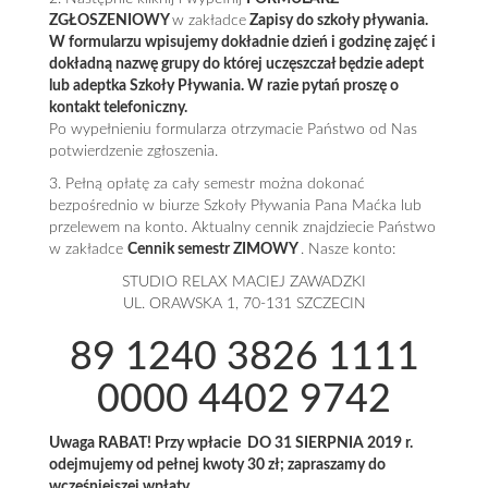
ZGŁOSZENIOWY
w zakładce
Zapisy do szkoły pływania.
W formularzu wpisujemy dokładnie dzień i godzinę zajęć i
dokładną nazwę grupy do której uczęszczał będzie adept
lub adeptka Szkoły Pływania. W razie pytań proszę o
kontakt telefoniczny.
Po wypełnieniu formularza otrzymacie Państwo od Nas
potwierdzenie zgłoszenia.
3. Pełną opłatę za cały semestr można dokonać
bezpośrednio w biurze Szkoły Pływania Pana Maćka lub
przelewem na konto. Aktualny cennik znajdziecie Państwo
w zakładce
Cennik semestr ZIMOWY
. Nasze konto:
STUDIO RELAX MACIEJ ZAWADZKI
UL. ORAWSKA 1, 70-131 SZCZECIN
89 1240 3826 1111
0000 4402 9742
Uwaga RABAT! Przy wpłacie DO 31 SIERPNIA 2019 r.
odejmujemy od pełnej kwoty 30 zł; zapraszamy do
wcześniejszej wpłaty.