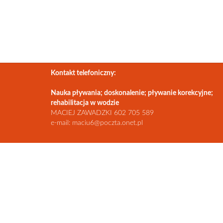
Kontakt telefoniczny:
Nauka pływania; doskonalenie; pływanie korekcyjne;
rehabilitacja w wodzie
MACIEJ ZAWADZKI 602 705 589
e-mail: maciu6@poczta.onet.pl