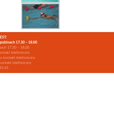
EST:
godzinach 17.30 – 18.00
nach 17.30 – 18.00
ontakt telefoniczny
 o kontakt telefoniczny
kontakt telefoniczny
15.45