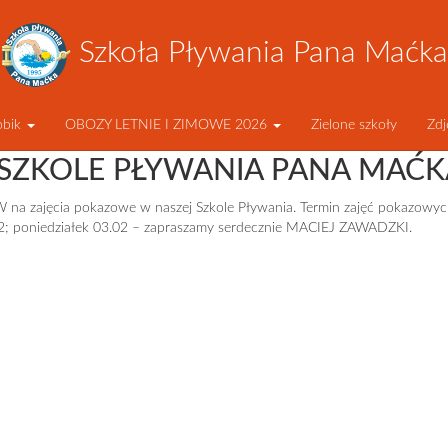
Szkoła Pływania Pana Maćka
obik
OBOZY LETNIE I ZIMOWE 2026
Zielone szkoły
Zdj
SZKOLE PŁYWANIA PANA MAĆK
jęcia pokazowe w naszej Szkole Pływania. Termin zajęć pokazowyc
.02; poniedziałek 03.02 – zapraszamy serdecznie MACIEJ ZAWADZKI.