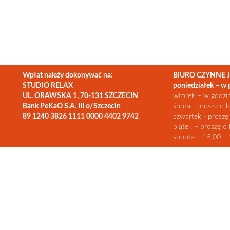
Wpłat należy dokonywać na:
BIURO CZYNNE J
STUDIO RELAX
poniedziałek – w 
UL. ORAWSKA 1, 70-131 SZCZECIN
wtorek – w godzi
Bank PeKaO S.A. III o/Szczecin
środa - proszę o k
89 1240 3826 1111 0000 4402 9742
czwartek - proszę
piątek – proszę o 
sobota – 15.00 – 