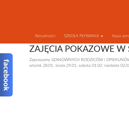
Aktualności
SZKOŁA PŁYWANIA
Aqua aer
ZAJĘCIA POKAZOWE W 
Zapraszamy SZANOWNYCH RODZICÓW i OPIEKUNÓW na za
wtorek 28.01; środa 29.01; sobota 01.02; niedziela 02