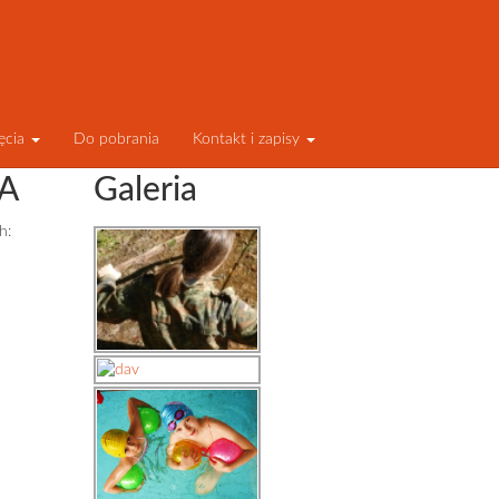
ęcia
Do pobrania
Kontakt i zapisy
A
Galeria
h: