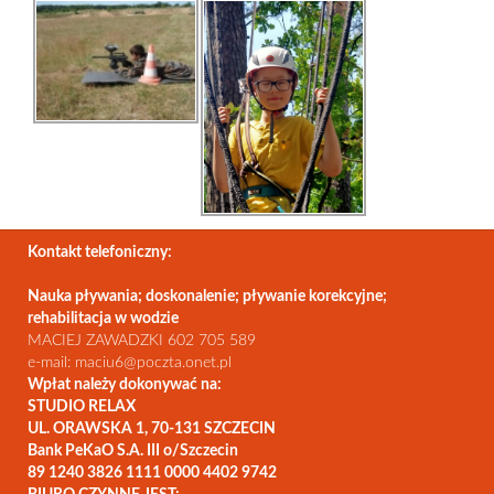
Kontakt telefoniczny:
Nauka pływania; doskonalenie; pływanie korekcyjne;
rehabilitacja w wodzie
MACIEJ ZAWADZKI 602 705 589
e-mail: maciu6@poczta.onet.pl
Wpłat należy dokonywać na:
STUDIO RELAX
UL. ORAWSKA 1, 70-131 SZCZECIN
Bank PeKaO S.A. III o/Szczecin
89 1240 3826 1111 0000 4402 9742