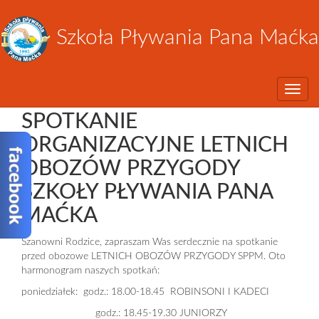
Szkoła Pływania Pana Maćka
Toggle
SPOTKANIE
ORGANIZACYJNE LETNICH
OBOZÓW PRZYGODY
SZKOŁY PŁYWANIA PANA
MAĆKA
Szanowni Rodzice, zapraszam Was serdecznie na spotkanie
przed obozowe LETNICH OBOZÓW PRZYGODY SPPM. Oto
harmonogram naszych spotkań:
poniedziałek: godz.: 18.00-18.45 ROBINSONI I KADECI
godz.: 18.45-19.30 JUNIORZY