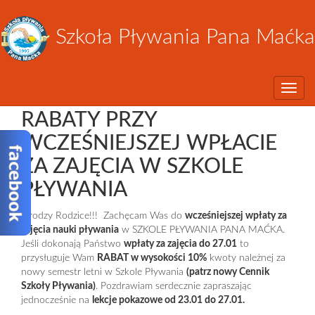
Szkoła Pływania Pana Maćka
Toggle
RABATY PRZY
WCZEŚNIEJSZEJ WPŁACIE
ZA ZAJĘCIA W SZKOLE
PŁYWANIA
Drodzy Rodzice!!! Zachęcam Was do
wcześniejszej wpłaty za
zajęcia nauki pływania
w SZKOLE PŁYWANIA PANA MAĆKA.
Jeśli dokonają Państwo
wpłaty za zajęcia do 27.01
to
przysługuje Wam
RABAT w wysokości 10%
kwoty należnej za
nowy semestr letni w Szkole Pływania
(patrz nowy Cennik
Szkoły Pływania)
. Pozdrawiam serdecznie zapraszając
jednocześnie na
lekcje pokazowe od 23.01 do 27.01.