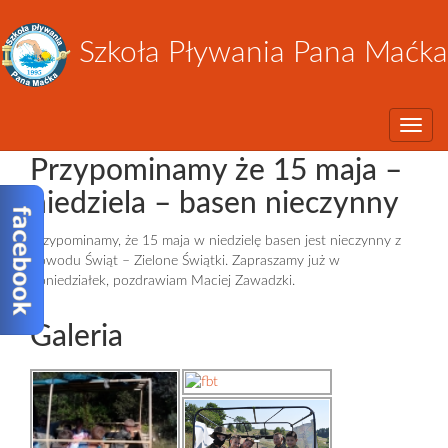
Szkoła Pływania Pana Maćka
Toggle
Przypominamy że 15 maja –
niedziela – basen nieczynny
Przypominamy, że 15 maja w niedzielę basen jest nieczynny z
powodu Świąt – Zielone Świątki. Zapraszamy już w
poniedziałek, pozdrawiam Maciej Zawadzki.
Galeria