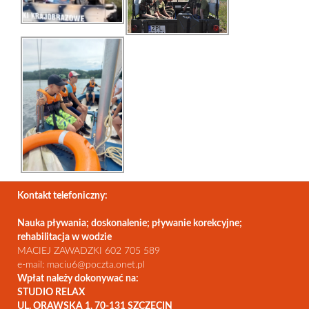
Kontakt telefoniczny:
Nauka pływania; doskonalenie; pływanie korekcyjne;
rehabilitacja w wodzie
MACIEJ ZAWADZKI 602 705 589
e-mail: maciu6@poczta.onet.pl
Wpłat należy dokonywać na:
STUDIO RELAX
UL. ORAWSKA 1, 70-131 SZCZECIN