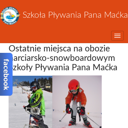
Szkoła Pływania Pana Maćka
Toggle
Ostatnie miejsca na obozie
narciarsko-snowboardowym
Szkoły Pływania Pana Maćka