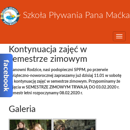
Szkoła Pływania Pana Maćka
Toggle
Kontynuacja zajęć w
semestrze zimowym
Szanowni Rodzice, nasi podopieczni SPPM, po przerwie
świąteczno-noworocznej zapraszamy już dzisiaj 11.01 w sobotę
na kontynuację zajęć w semestrze zimowym. Przypominamy że
zajęcia w SEMESTRZE ZIMOWYM TRWAJĄ DO 03.02.2020 r.
Semestr letni rozpoczynamy 08.02.2020 r.
Galeria