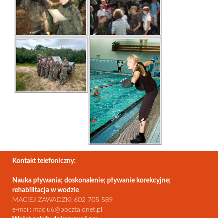
Kontakt telefoniczny:
Nauka pływania; doskonalenie; pływanie korekcyjne;
rehabilitacja w wodzie
MACIEJ ZAWADZKI 602 705 589
e-mail: maciu6@poczta.onet.pl