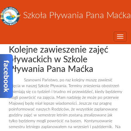
Szkoła Pływania Pana Maćka
Toggle
Kolejne zawieszenie zajęć
pływackich w Szkole
Pływania Pana Maćka
Szanowni Państwo, po raz kolejny muszę zawiesić
zajęcia w naszej Szkole Pływania. Terminy zniesienia obostrzeń
zmieniają się co tydzień i trudno mi przewidzieć, kiedy będziemy
mogli powrócić na zajęcia. Mam nadzieję że może po przerwie
Majowej będę miał lepsze wiadomości. Jeszcze raz pragnę
poinformować naszych Rodziców, że wszystkie zaplanowane
godziny zajęć w semestrze letnim zostaną zrealizowane jak
tylko będziemy mogli powrócić na basen. Kontynuowanie
semestru letniego zaplanowałem na wrzesień i październik. Na