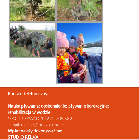
Kontakt telefoniczny:
Nauka pływania; doskonalenie; pływanie korekcyjne;
rehabilitacja w wodzie
MACIEJ ZAWADZKI 602 705 589
e-mail: maciu6@poczta.onet.pl
Wpłat należy dokonywać na:
STUDIO RELAX